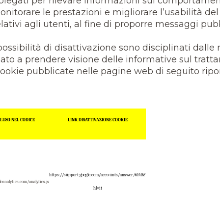
mpiegati per rilevare informazioni sul comportament
itorare le prestazioni e migliorare l’usabilità del s
elativi agli utenti, al fine di proporre messaggi pubb
 possibilità di disattivazione sono disciplinati dalle
sato a prendere visione delle informative sul tratt
 cookie pubblicate nelle pagine web di seguito ripo
CLUSO NEL CODICE
LINK DISATTIVAZIONE COOKIE
https://support.google.com/acco unts/answer/61416?
eanalytics.com/analytics.js
hl=it