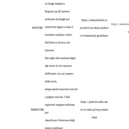
in Google Analytics.
Registra un ID univoco
utilizzato da Google per
https://www.youtube.co
https://www.yo
statistiche legate a come il
YOUTUBE
m/intl/it/yt/about/policie
x
visitatore utilizza i video
s/#community-guidelines
YouTube su diversi siti
internet.
Raccoglie dati anonimi legati
alle visite di siti internet
dell’utente, tra cui numero
delle visite,
tempo medio trascorso sul sito
e pagine caricate. I dati
https://policies.oath.com
registrati vengono utilizzati
YAHOO.COM
/ie/it/oath/privacy/index.
per
html
classificare l’interesse degli
utenti e definire