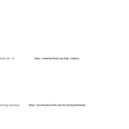
book.com – fr
https://www.facebook.com/help /cookies/
at.bing.com/bat.js
https://privacy.microsoft.com/itit/privacystatement