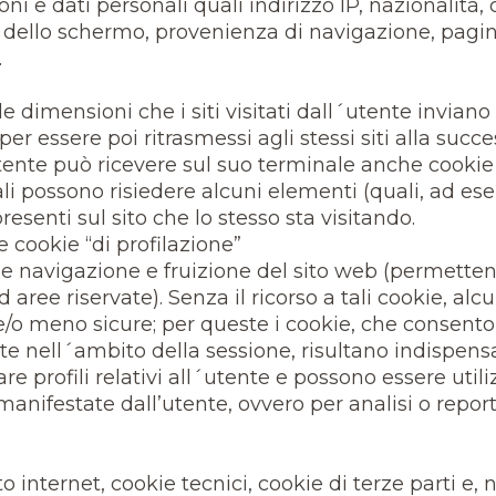
 e dati personali quali indirizzo IP, nazionalità, ci
 dello schermo, provenienza di navigazione, pagin
.
le dimensioni che i siti visitati dall´utente invian
 essere poi ritrasmessi agli stessi siti alla succ
utente può ricevere sul suo terminale anche cookie
i quali possono risiedere alcuni elementi (quali, ad
presenti sul sito che lo stesso sta visitando.
e cookie “di profilazione”
le navigazione e fruizione del sito web (permetten
 aree riservate). Senza il ricorso a tali cookie, a
o meno sicure; per queste i cookie, che consenton
e nell´ambito della sessione, risultano indispensa
are profili relativi all´utente e possono essere util
manifestate dall’utente, ovvero per analisi o repor
o internet, cookie tecnici, cookie di terze parti e, 