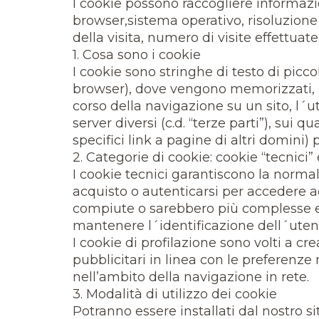
I cookie possono raccogliere informazioni
browser,sistema operativo, risoluzione
della visita, numero di visite effettuate
1. Cosa sono i cookie
I cookie sono stringhe di testo di picco
browser), dove vengono memorizzati, per
corso della navigazione su un sito, l´
server diversi (c.d. “terze parti”), su
specifici link a pagine di altri domini) 
2. Categorie di cookie: cookie “tecnici” 
I cookie tecnici garantiscono la norma
acquisto o autenticarsi per accedere ad
compiute o sarebbero più complesse e/
mantenere l´identificazione dell´utent
I cookie di profilazione sono volti a cre
pubblicitari in linea con le preferenze 
nell’ambito della navigazione in rete.
3. Modalità di utilizzo dei cookie
Potranno essere installati dal nostro sit