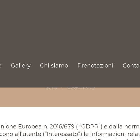
Cookie Policy
o
Gallery
Chi siamo
Prenotazioni
Contat
Home
Cookie Policy
ione Europea n. 2016/679 ( “GDPR”) e dalla norma
ono all’utente (”Interessato”) le informazioni relati