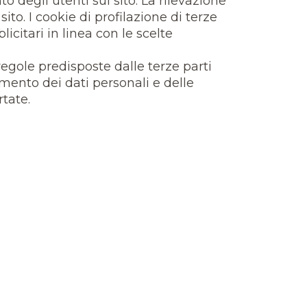
o degli utenti sul sito. La rilevazione
ito. I cookie di profilazione di terze
licitari in linea con le scelte
 regole predisposte dalle terze parti
amento dei dati personali e delle
rtate.