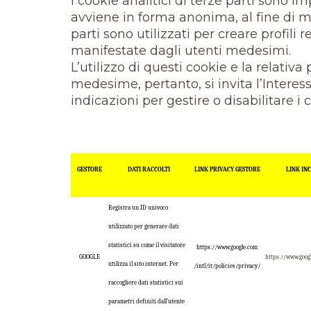
I cookie analitici di terze parti sono i
avviene in forma anonima, al fine di mon
parti sono utilizzati per creare profili r
manifestate dagli utenti medesimi.
L’utilizzo di questi cookie e la relativa
medesime, pertanto, si invita l’Interes
indicazioni per gestire o disabilitare i
GESTORE
DATI RACCOLTI
LINK PRIVACY GESTORE
LINK IN
Registra un ID univoco
utilizzato per generare dati
statistici su come il visitatore
https://www.google.com
GOOGLE
https://www.googl
utilizza il sito internet. Per
/intl/it/policies/privacy/
raccogliere dati statistici sui
parametri definiti dall’utente