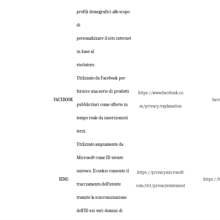
profili demografici allo scopo
di
personalizzare il sito internet
in base al
visitatore.
Utilizzato da Facebook per
fornire una serie di prodotti
https://www.facebook.co
FACEBOOK
face
pubblicitari come offerte in
m/privacy/explanation
tempo reale da inserzionisti
terzi.
Utilizzato ampiamente da
Microsoft come ID utente
univoco. Il cookie consente il
https://privacy.microsoft.
BING
https://b
tracciamento dell’utente
com/itit/privacystatement
tramite la sincronizzazione
dell’ID sui vari domini di