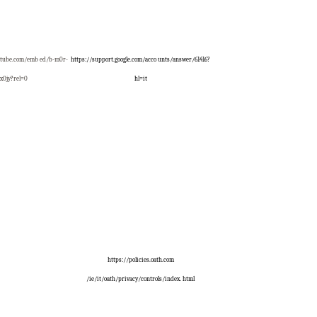
utube.com/emb ed/b-m0r-
https://support.google.com/acco unts/answer/61416?
x0jy?rel=0
hl=it
https://policies.oath.com
/ie/it/oath/privacy/controls/index. html