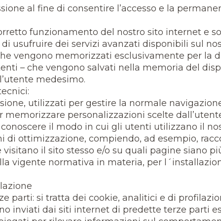
ssione al fine di consentire l’accesso e la permanen
corretto funzionamento del nostro sito internet e s
i usufruire dei servizi avanzati disponibili sul nost
 che vengono memorizzati esclusivamente per la du
enti – che vengono salvati nella memoria del dispos
ll’utente medesimo.
tecnici:
sione, utilizzati per gestire la normale navigazione
per memorizzare personalizzazioni scelte dall’utente
er conoscere il modo in cui gli utenti utilizzano il 
ini di ottimizzazione, compiendo, ad esempio, racc
sitano il sito stesso e/o su quali pagine siano più
 vigente normativa in materia, per l´installazione
ilazione
e parti: si tratta dei cookie, analitici e di profilaz
inviati dai siti internet di predette terze parti est