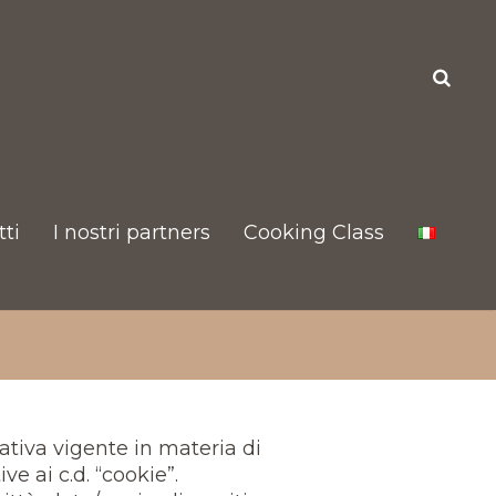
ti
I nostri partners
Cooking Class
tiva vigente in materia di
ve ai c.d. “cookie”.