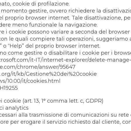
ato, cookie di profilazione.
si momento gestire, ovvero richiedere la disattivaz
 proprio browser internet. Tale disattivazione, pe
endere meno funzionale la navigazione.
re i cookie possono variare a seconda del browser i
on le quali compiere tali operazioni, suggeriamo a
” o “Help” del proprio browser internet.
ano come gestire o disabilitare i cookie per i browse
icrosoft.com/it-IT/internet-explorer/delete-manage
gle.com/chrome/answer/95647
illa.org/it/kb/Gestione%20dei%20cookie
s/10.00/it/cookies.html
PH19255
i cookie (art. 13, 1° comma lett. c, GDPR)
ci analytics
necessari alla trasmissione di comunicazioni su ret
re per erogare il servizio richiesto dal cliente, co